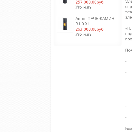
Эле
257 000.00руб
спр
Уточнить
эст
эле
Астов ПЕЧЬ-КАМИН
R1.0 XL
«Пл
263 000.00руб
под
Уточнить
пох
По
- 
- 
- 
- 
- Н
- 
Без