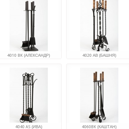
4 376.00руб
3 905.00руб
Купить
Купить
4010 BK (АЛЕКСАНДР)
4020 АВ (БАШНЯ)
Производитель:
STYLE STEEL
Производитель:
STYLE STEEL
(РОССИЯ)
(РОССИЯ)
4 374.00руб
8 568.00руб
Купить
Купить
4040 AS (ИВА)
4060BK (КАШТАН)