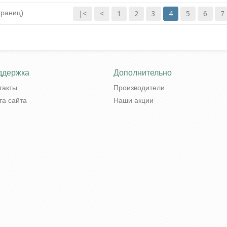
18 070.00руб
9 720.00руб
траниц)
|<
<
1
2
3
4
5
6
7
ддержка
Дополнительно
такты
Производители
та сайта
Наши акции